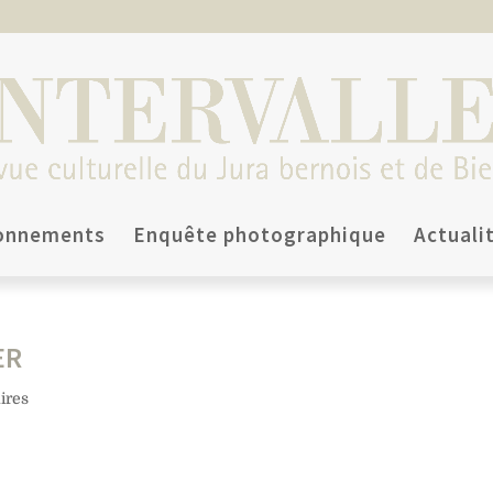
onnements
Enquête photographique
Actuali
ER
ires