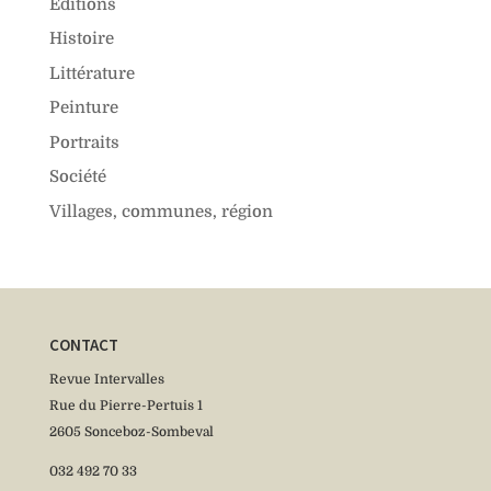
Editions
Histoire
Littérature
Peinture
Portraits
Société
Villages, communes, région
CONTACT
Revue Intervalles
Rue du Pierre-Pertuis 1
2605 Sonceboz-Sombeval
032 492 70 33