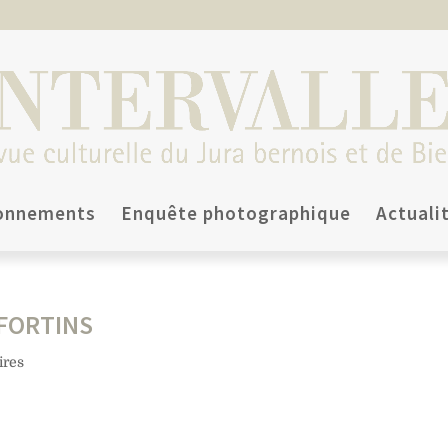
onnements
Enquête photographique
Actuali
FORTINS
ires