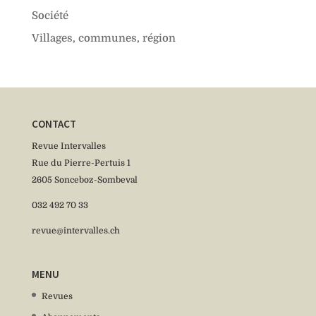
Société
Villages, communes, région
CONTACT
Revue Intervalles
Rue du Pierre-Pertuis 1
2605 Sonceboz-Sombeval
032 492 70 33
revue@intervalles.ch
MENU
Revues