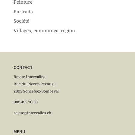
Peinture
Portraits
Société
Villages, communes, région
CONTACT
Revue Intervalles
Rue du Pierre-Pertuis 1
2605 Sonceboz-Sombeval
032 492 70 33
revue@intervalles.ch
MENU