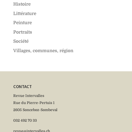
Histoire
Littérature
Peinture
Portraits
Société
Villages, communes, région
CONTACT
Revue Intervalles
Rue du Pierre-Pertuis 1
2605 Sonceboz-Sombeval
032 492 70 33
revue@intervalles.ch