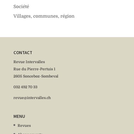
Société
Villages, communes, région
CONTACT
Revue Intervalles
Rue du Pierre-Pertuis 1
2605 Sonceboz-Sombeval
032 492 70 33
revue@intervalles.ch
MENU
Revues