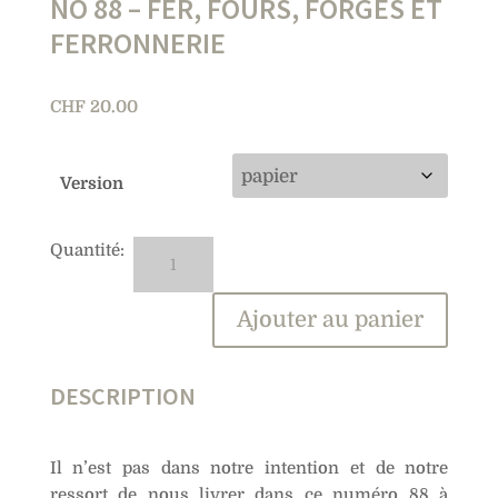
NO 88 – FER, FOURS, FORGES ET
FERRONNERIE
CHF
20.00
Version
quantité
A
de
l
No
t
Ajouter au panier
88
e
–
r
Fer,
n
DESCRIPTION
fours,
a
forges
t
et
i
Il n’est pas dans notre intention et de notre
ferronnerie
v
ressort de nous livrer dans ce numéro 88 à