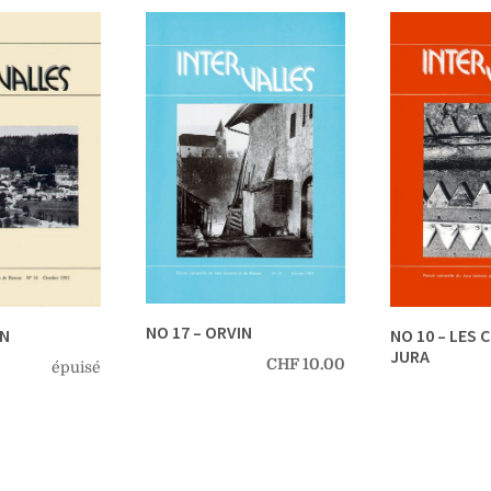
NO 17 – ORVIN
NO 10 – LES 
AN
JURA
CHF
10.00
épuisé