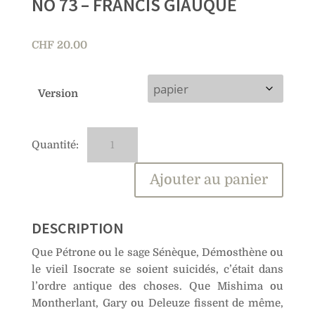
NO 73 – FRANCIS GIAUQUE
CHF
20.00
Version
quantité
A
de
l
No
t
Ajouter au panier
73
e
–
r
Francis
n
DESCRIPTION
Giauque
a
Que Pétrone ou le sage Sénèque, Démosthène ou
t
le vieil Isocrate se soient suicidés, c’était dans
i
l’ordre antique des choses. Que Mishima ou
v
Montherlant, Gary ou Deleuze fissent de même,
e