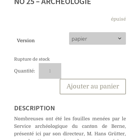
NO 25 – ARCHÉOLOGIE
épuisé
Version
Rupture de stock
quantité
A
de
l
No
t
Ajouter au panier
25
e
–
r
Archéologie
n
DESCRIPTION
a
Nombreuses ont été les fouilles menées par le
t
Service archéologique du canton de Berne,
i
présenté ici par son directeur, M. Hans Grütter,
v