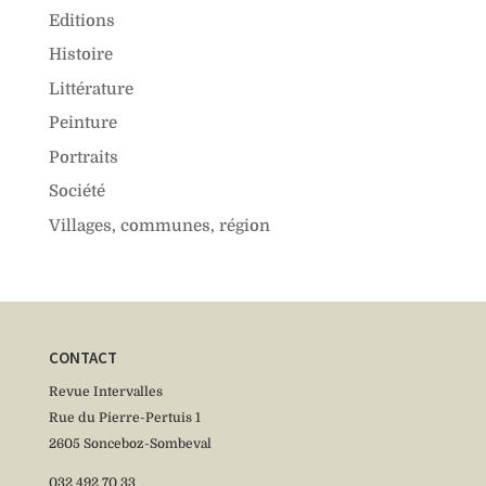
Editions
Histoire
Littérature
Peinture
Portraits
Société
Villages, communes, région
CONTACT
Revue Intervalles
Rue du Pierre-Pertuis 1
2605 Sonceboz-Sombeval
032 492 70 33