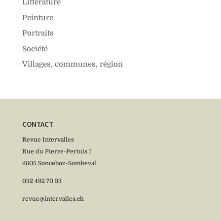
Littérature
Peinture
Portraits
Société
Villages, communes, région
CONTACT
Revue Intervalles
Rue du Pierre-Pertuis 1
2605 Sonceboz-Sombeval
032 492 70 33
revue@intervalles.ch