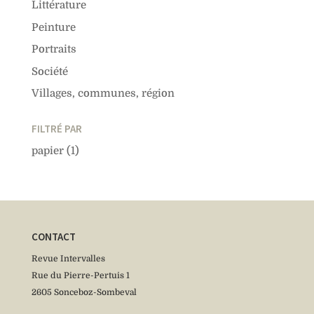
Littérature
Peinture
Portraits
Société
Villages, communes, région
FILTRÉ PAR
papier
(1)
CONTACT
Revue Intervalles
Rue du Pierre-Pertuis 1
2605 Sonceboz-Sombeval