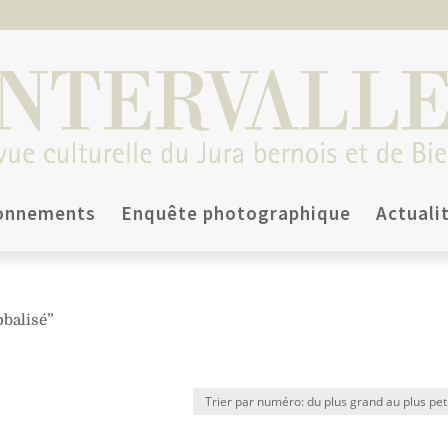
onnements
Enquête photographique
Actuali
obalisé”