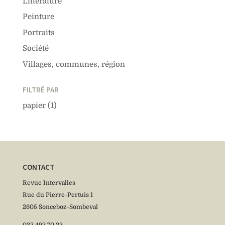
Littérature
Peinture
Portraits
Société
Villages, communes, région
FILTRÉ PAR
papier
(1)
CONTACT
Revue Intervalles
Rue du Pierre-Pertuis 1
2605 Sonceboz-Sombeval
032 492 70 33