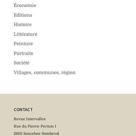
Économie
Editions
Histoire
Littérature
Peinture
Portraits
Société
Villages, communes, région
CONTACT
Revue Intervalles
Rue du Pierre-Pertuis 1
2605 Sonceboz-Sombeval