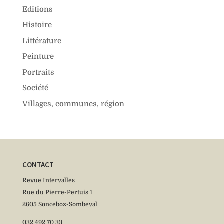
Editions
Histoire
Littérature
Peinture
Portraits
Société
Villages, communes, région
CONTACT
Revue Intervalles
Rue du Pierre-Pertuis 1
2605 Sonceboz-Sombeval
032 492 70 33