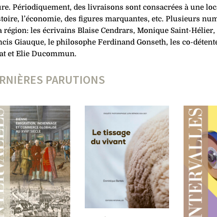
re. Pério­diquement, des livraisons sont consacrées à une loca
stoire, l’économie, des figures marquantes, etc.
Plusieurs num
a région: les écrivains Blaise Cendrars, Monique Saint-Hélier
cis Giauque, le philo­sophe Ferdinand Gonseth, les co-détente
at et Elie Ducommun.
RNIÈRES PARUTIONS