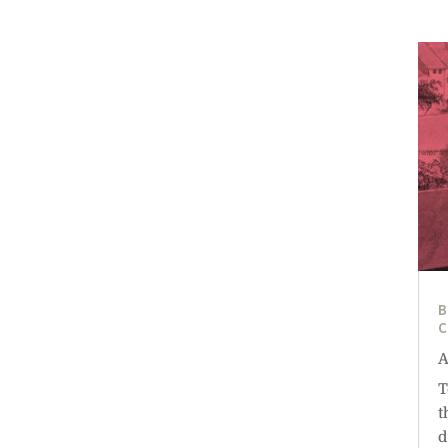
B
C
A
T
t
d