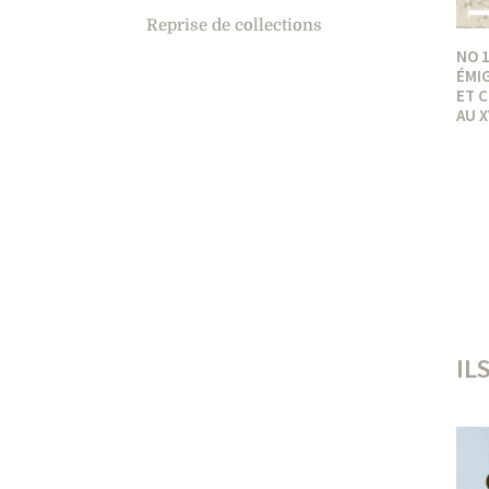
Reprise de collections
NO 1
ÉMI
ET 
AU X
IL