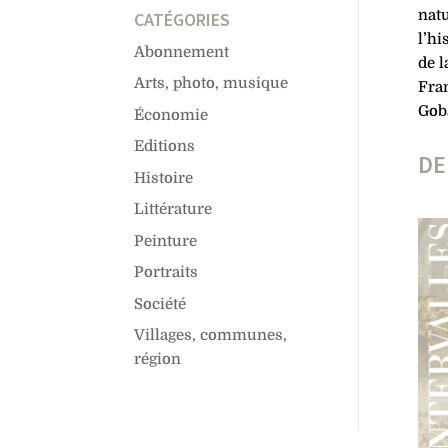
natu
CATÉGORIES
l’hi
Abonnement
de l
Arts, photo, musique
Fran
Gob
Économie
Editions
DE
Histoire
Littérature
Peinture
Portraits
Société
Villages, communes,
région