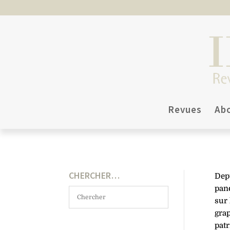
Revues
Ab
CHERCHER…
Depu
pan
sur 
grap
patr