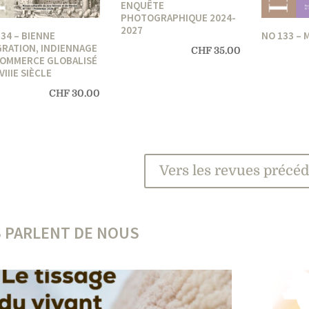
ENQUÊTE
PHOTOGRAPHIQUE 2024-
2027
34 – BIENNE
NO 133 –
GRATION, INDIENNAGE
CHF
35.00
COMMERCE GLOBALISÉ
VIIIE SIÈCLE
CHF
30.00
Vers les revues précé
S PARLENT DE NOUS