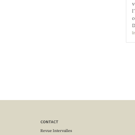
v
l
c
D
l
CONTACT
Revue Intervalles