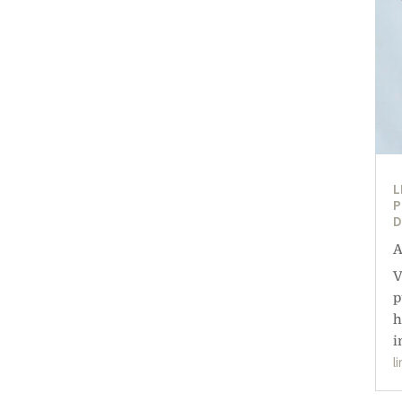
L
P
D
A
V
p
h
i
l