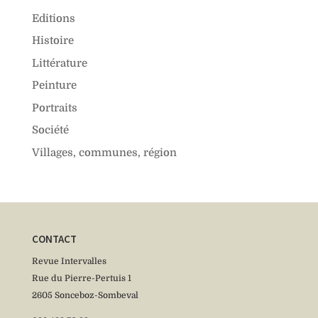
Editions
Histoire
Littérature
Peinture
Portraits
Société
Villages, communes, région
CONTACT
Revue Intervalles
Rue du Pierre-Pertuis 1
2605 Sonceboz-Sombeval