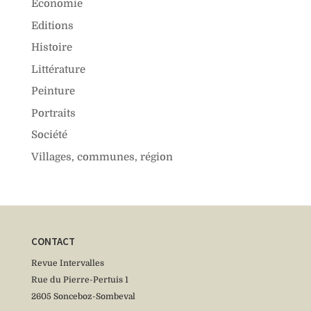
Économie
Editions
Histoire
Littérature
Peinture
Portraits
Société
Villages, communes, région
CONTACT
Revue Intervalles
Rue du Pierre-Pertuis 1
2605 Sonceboz-Sombeval