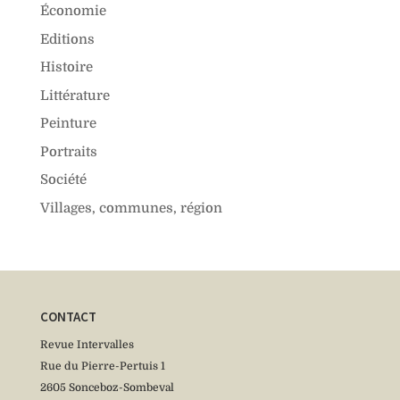
Économie
Editions
Histoire
Littérature
Peinture
Portraits
Société
Villages, communes, région
CONTACT
Revue Intervalles
Rue du Pierre-Pertuis 1
2605 Sonceboz-Sombeval