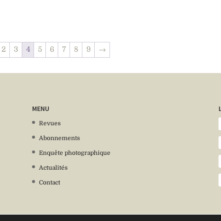
2
3
4
5
6
7
8
9
→
MENU
Revues
Abonnements
Enquête photographique
Actualités
Contact