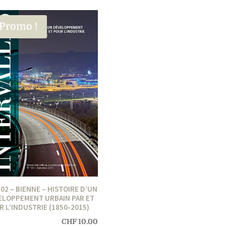
Promo !
02 – BIENNE – HISTOIRE D’UN
ELOPPEMENT URBAIN PAR ET
 L’INDUSTRIE (1850-2015)
CHF
10.00