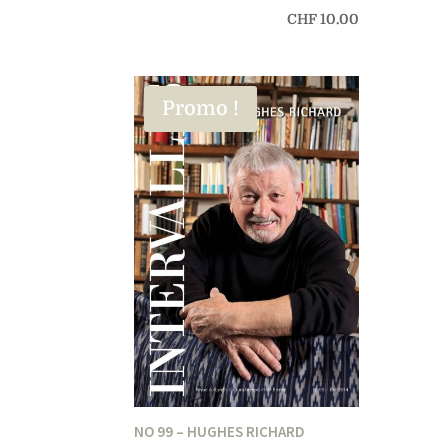
CHF
10.00
Promo !
NO 99 – HUGHES RICHARD