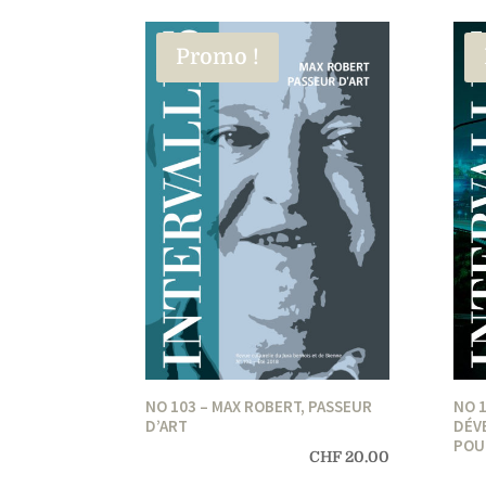
Promo !
NO 103 – MAX ROBERT, PASSEUR
NO 1
D’ART
DÉV
POUR
CHF
20.00