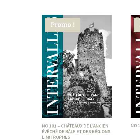
Promo !
NO 1
NO 101 – CHÂTEAUX DE L’ANCIEN
ÉVÊCHÉ DE BÂLE ET DES RÉGIONS
LIMITROPHES