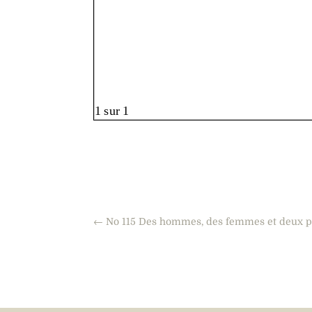
←
No 115 Des hommes, des femmes et deux pa