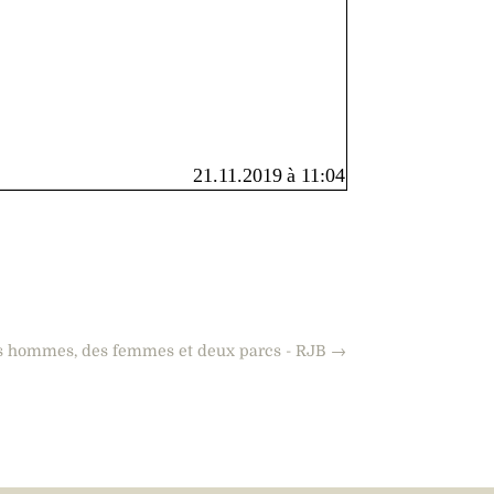
s hommes, des femmes et deux parcs - RJB
→