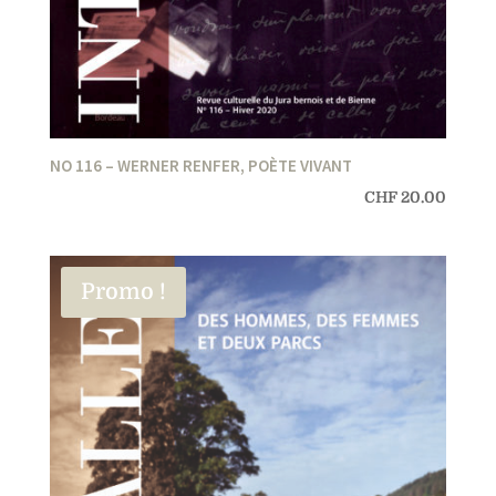
NO 116 – WERNER RENFER, POÈTE VIVANT
CHF
20.00
Promo !