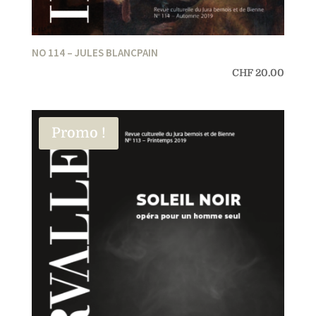
NO 114 – JULES BLANCPAIN
CHF
20.00
Promo !