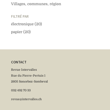
Villages, communes, région
FILTRÉ PAR
électronique
(20)
papier
(20)
CONTACT
Revue Intervalles
Rue du Pierre-Pertuis 1
2605 Sonceboz-Sombeval
032 492 70 33
revue@intervalles.ch