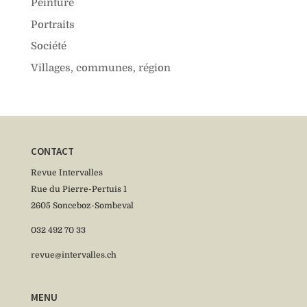
Peinture
Portraits
Société
Villages, communes, région
CONTACT
Revue Intervalles
Rue du Pierre-Pertuis 1
2605 Sonceboz-Sombeval
032 492 70 33
revue@intervalles.ch
MENU