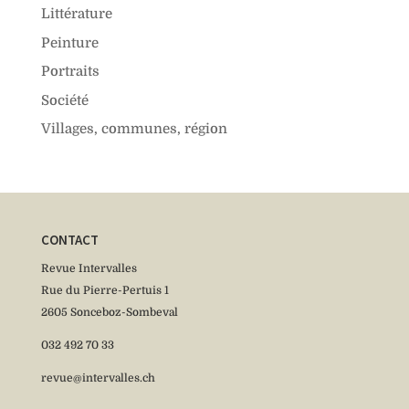
Littérature
Peinture
Portraits
Société
Villages, communes, région
CONTACT
Revue Intervalles
Rue du Pierre-Pertuis 1
2605 Sonceboz-Sombeval
032 492 70 33
revue@intervalles.ch