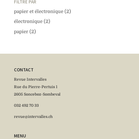
FILTRÉ PAR
papier et électronique
(2)
électronique
(2)
papier
(2)
CONTACT
Revue Intervalles
Rue du Pierre-Pertuis 1
2605 Sonceboz-Sombeval
032 492 70 33
revue@intervalles.ch
MENU