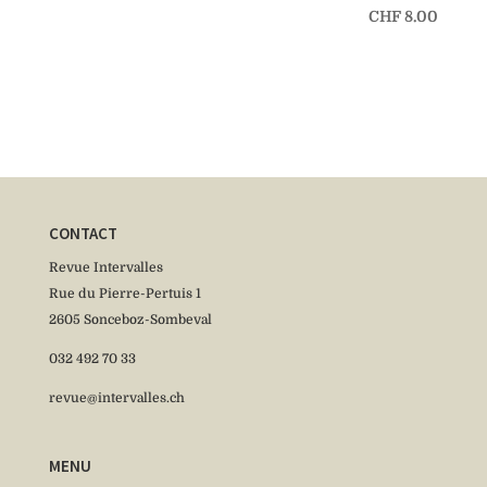
CHF
8.00
CONTACT
Revue Intervalles
Rue du Pierre-Pertuis 1
2605 Sonceboz-Sombeval
032 492 70 33
revue@intervalles.ch
MENU