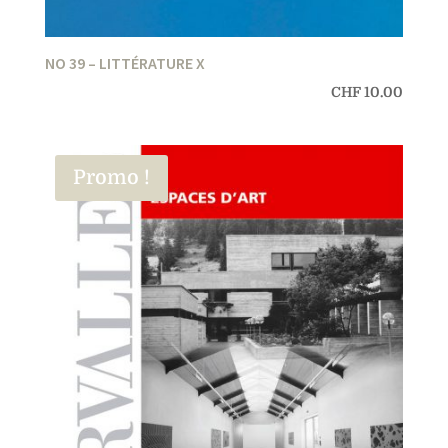
NO 39 – LITTÉRATURE X
CHF
10.00
Promo !