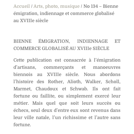
Accueil
/
Arts, photo, musique
/ No 134 – Bienne
indiennage
t
émigration, indiennage et commerce globalisé
et
i
au XVIIIe siècle
commerce
v
globalisé
e
au
:
BIENNE ÉMIGRATION, INDIENNAGE ET
XVIIIe
COMMERCE GLOBALISÉ AU XVIIIe SIÈCLE
siècle
Cette publication est consacrée à l’émigration
d’artisans, commerçants et manoeuvres
biennois au XVIIIe siècle. Nous abordons
l’histoire des Rother, Alioth, Walker, Scholl,
Marmet, Chaudoux et Schwab. Ils ont fait
fortune ou faillite, ou simplement exercé leur
métier. Mais quel que soit leurs succès ou
échecs, seul deux d’entre eux sont revenus dans
leur ville natale, l’un richissime et l’autre sans
fortune.