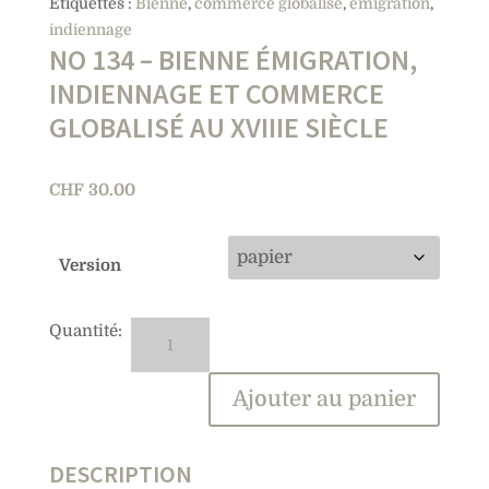
Étiquettes :
Bienne
,
commerce globalisé
,
émigration
,
indiennage
NO 134 – BIENNE ÉMIGRATION,
INDIENNAGE ET COMMERCE
GLOBALISÉ AU XVIIIE SIÈCLE
CHF
30.00
Version
quantité
A
de
l
No
t
Ajouter au panier
134
e
-
r
Bienne
n
DESCRIPTION
émigration,
a