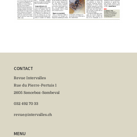
CONTACT
Revue Intervalles
Rue du Pierre-Pertuis 1
2605 Sonceboz-Sombeval
032 492 70 33
revue@intervalles.ch
MENU