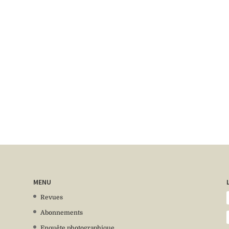
 DES BRIGADES FRONTIÈRES DANS LE JURA ET 
Découvrir la revue 108
MENU
Revues
Abonnements
Enquête photographique