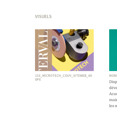
VISUELS
133_MICROTECH_COUV_SITEWEB_60
MONN
0PX
Di
dé
Aca
main
les 