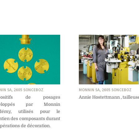
IN SA, 2605 SONCEBOZ
MONNIN SA, 2605 SONCEBOZ
spositifs de posages
Annie Hostettmann , tailleuse
veloppés par Monnin
démy, utilisés pour le
tien des composants durant
opérations de décoration.