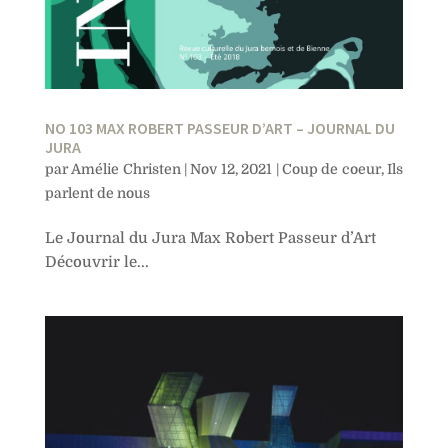
NO 103 MAX ROBERT PASSEUR D’ART – JOURNAL DU
JURA
par
Amélie Christen
|
Nov 12, 2021
|
Coup de coeur
,
Ils
parlent de nous
Le Journal du Jura Max Robert Passeur d’Art
Découvrir le...