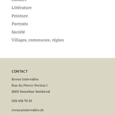
Littérature
Peinture
Portraits
Société
Villages, communes, région
CONTACT
Revue Intervalles
Rue du Pierre-Pertuis 1
2605 Sonceboz-Sombeval
032 492 70 33
revue@intervalles.ch