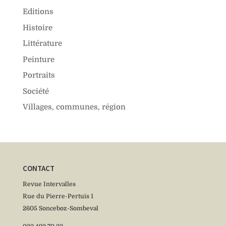
Editions
Histoire
Littérature
Peinture
Portraits
Société
Villages, communes, région
CONTACT
Revue Intervalles
Rue du Pierre-Pertuis 1
2605 Sonceboz-Sombeval