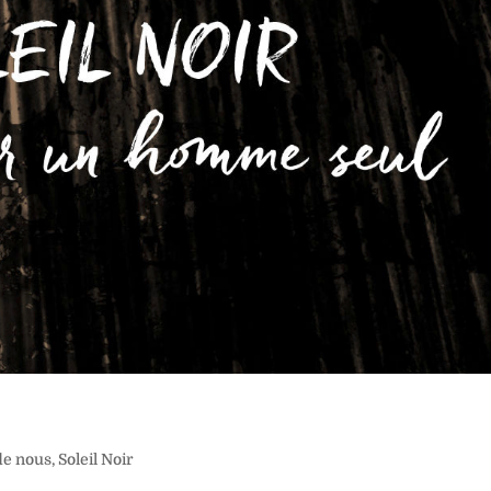
 de nous
,
Soleil Noir