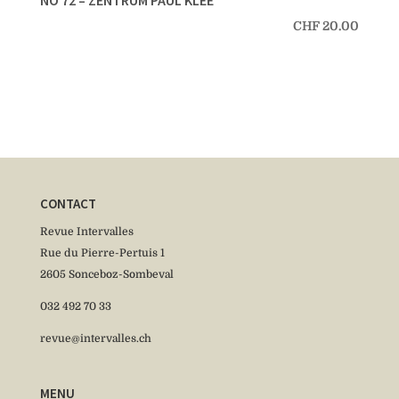
CHF
20.00
CONTACT
Revue Intervalles
Rue du Pierre-Pertuis 1
2605 Sonceboz-Sombeval
032 492 70 33
revue@intervalles.ch
MENU