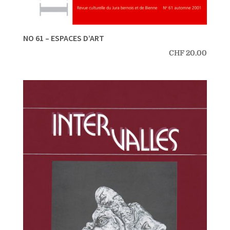
NO 61 – ESPACES D’ART
CHF
20.00