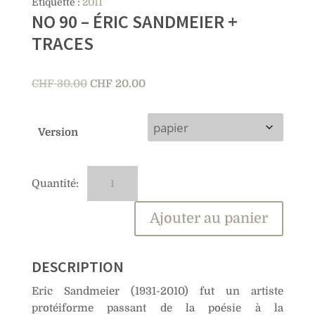
Étiquette :
2011
NO 90 – ÉRIC SANDMEIER +
TRACES
Le
Le
CHF
30.00
CHF
20.00
prix
prix
initial
actuel
Version
était :
est :
CHF 30.00.
CHF 20.00.
quantité
A
de
l
No
t
Ajouter au panier
90
e
–
r
Éric
n
DESCRIPTION
Sandmeier
a
Eric Sandmeier (1931-2010) fut un artiste
+
t
protéiforme passant de la poésie à la
Traces
i