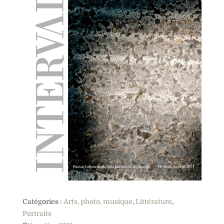
Catégories :
Arts, photo, musique
,
Littérature
,
Portraits