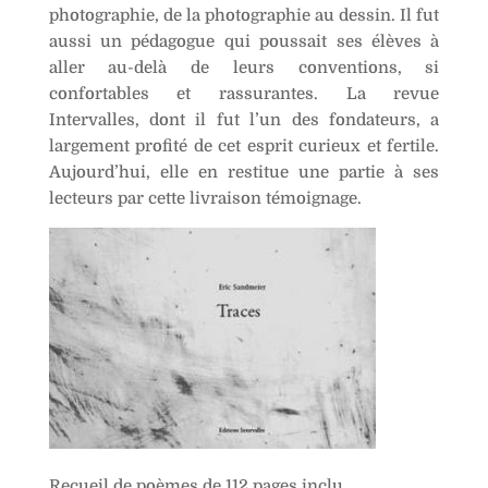
photographie, de la photographie au dessin. Il fut
v
aussi un pédagogue qui poussait ses élèves à
e
aller au-delà de leurs conventions, si
:
confortables et rassurantes. La revue
Intervalles, dont il fut l’un des fondateurs, a
largement profité de cet esprit curieux et fertile.
Aujourd’hui, elle en restitue une partie à ses
lecteurs par cette livraison témoignage.
Recueil de poèmes de 112 pages inclu