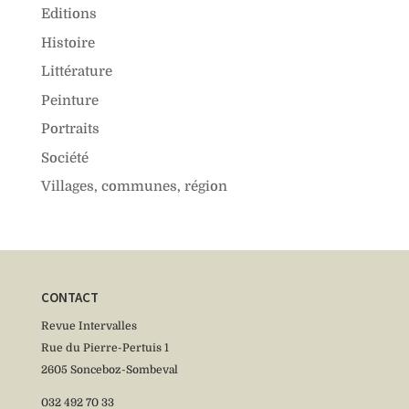
Editions
Histoire
Littérature
Peinture
Portraits
Société
Villages, communes, région
CONTACT
Revue Intervalles
Rue du Pierre-Pertuis 1
2605 Sonceboz-Sombeval
032 492 70 33