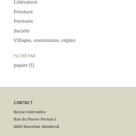
Littérature
Peinture
Portraits
Société
Villages, communes, région
FILTRÉ PAR
papier
(1)
CONTACT
Revue Intervalles
Rue du Pierre-Pertuis 1
2605 Sonceboz-Sombeval