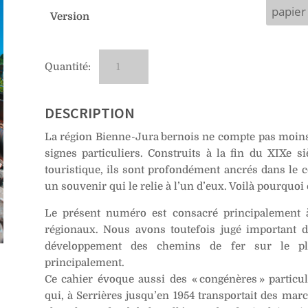
Version
quantité
A
de
l
No
t
98
e
DESCRIPTION
–
r
La région Bienne -Jura bernois ne compte pas moins 
Nos
n
signes particuliers. Construits à la fin du XIXe 
quatre
a
touristique, ils sont profondément ancrés dans le
funiculaires
t
un souvenir qui le relie à l’un d’eux. Voilà pourquoi
i
v
Le présent numéro est consacré principalement à
e
régionaux. Nous avons toutefois jugé important d
:
développement des chemins de fer sur le plan
principalement.
Ce cahier évoque aussi des « congénères » particul
qui, à Serrières jusqu’en 1954 transportait des marc