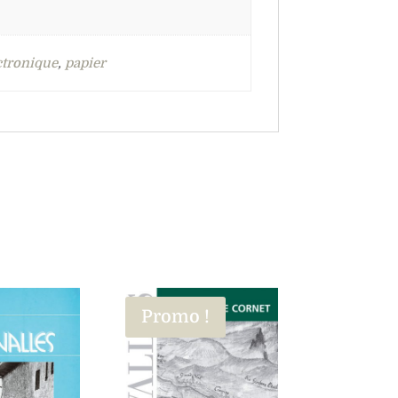
ctronique
,
papier
Promo !