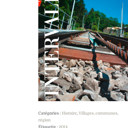
Catégories :
Histoire
,
Villages, communes,
région
Étiquette :
2014