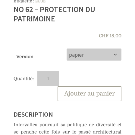
Étiquette :
2002
NO 62 – PROTECTION DU
PATRIMOINE
CHF
18.00
Version
quantité
A
de
l
No
t
Ajouter au panier
62
e
–
r
Protection
n
DESCRIPTION
du
a
Intervalles poursuit sa politique de diversité et
patrimoine
t
se penche cette fois sur le passé architectural
i