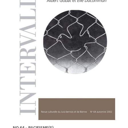
NO 64 – PACIFISME(S)