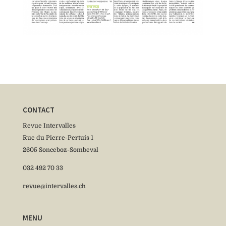
CONTACT
Revue Intervalles
Rue du Pierre-Pertuis 1
2605 Sonceboz-Sombeval
032 492 70 33
revue@intervalles.ch
MENU